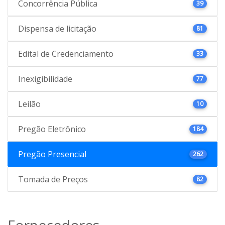
Concorrência Pública
39
Dispensa de licitação
81
Edital de Credenciamento
33
Inexigibilidade
77
Leilão
10
Pregão Eletrônico
184
Pregão Presencial
262
Tomada de Preços
82
Fornecedores