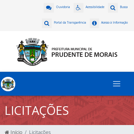
Ouvidoria
Acessibilidade
Busca
Portal da Transparência
Acesso à Informação
LICITAÇÕES
Início
Licitações