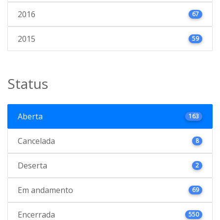
2016
67
2015
59
Status
Aberta
163
Cancelada
8
Deserta
2
Em andamento
69
Encerrada
550