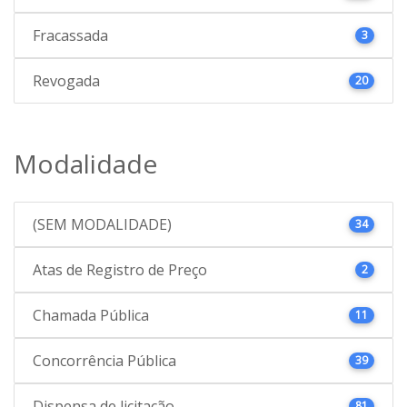
Fracassada
3
Revogada
20
Modalidade
(SEM MODALIDADE)
34
Atas de Registro de Preço
2
Chamada Pública
11
Concorrência Pública
39
Dispensa de licitação
81