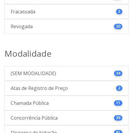
Fracassada
3
Revogada
20
Modalidade
(SEM MODALIDADE)
34
Atas de Registro de Preço
2
Chamada Pública
11
Concorrência Pública
39
Dispensa de licitação
81