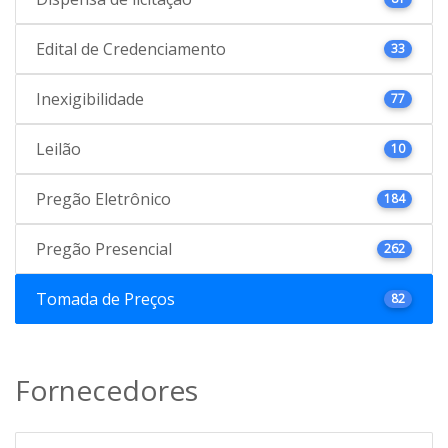
Edital de Credenciamento
33
Inexigibilidade
77
Leilão
10
Pregão Eletrônico
184
Pregão Presencial
262
Tomada de Preços
82
Fornecedores