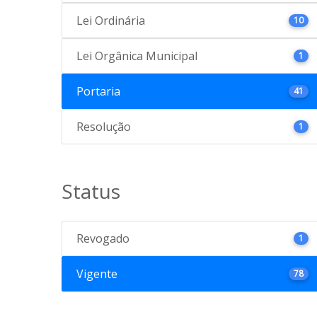
Lei Ordinária
10
Lei Orgânica Municipal
1
Portaria
41
Resolução
1
Status
Revogado
1
Vigente
78