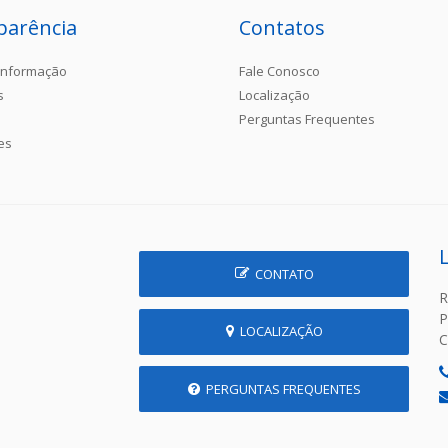
parência
Contatos
Informação
Fale Conosco
s
Localização
Perguntas Frequentes
es
CONTATO
R
P
LOCALIZAÇÃO
C
PERGUNTAS FREQUENTES