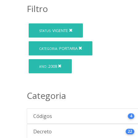
Filtro
VIGENTE
STATUS:
PORTARIA
CATEGORIA:
2008
ANO:
Categoria
Códigos
4
Decreto
22