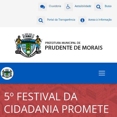
Ouvidoria
Acessibilidade
Busca
Portal da Transparência
Acesso à Informação
5º FESTIVAL DA
CIDADANIA PROMETE