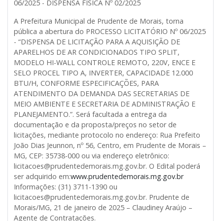
06/2025 - DISPENSA FÍSICA Nº 02/2025
A Prefeitura Municipal de Prudente de Morais, torna
pública a abertura do PROCESSO LICITATÓRIO Nº 06/2025
- “DISPENSA DE LICITAÇÃO PARA A AQUISIÇÃO DE
APARELHOS DE AR CONDICIONADOS TIPO SPLIT,
MODELO HI-WALL CONTROLE REMOTO, 220V, ENCE E
SELO PROCEL TIPO A, INVERTER, CAPACIDADE 12.000
BTU/H, CONFORME ESPECIFICAÇÕES, PARA
ATENDIMENTO DA DEMANDA DAS SECRETARIAS DE
MEIO AMBIENTE E SECRETARIA DE ADMINISTRAÇÃO E
PLANEJAMENTO.”. Será facultada a entrega da
documentação e da proposta/preços no setor de
licitações, mediante protocolo no endereço: Rua Prefeito
João Dias Jeunnon, nº 56, Centro, em Prudente de Morais –
MG, CEP: 35738-000 ou via endereço eletrônico:
licitacoes@prudentedemorais.mg.gov.br. O Edital poderá
ser adquirido em:
www.prudentedemorais.mg.gov.br
Informações: (31) 3711-1390 ou
licitacoes@prudentedemorais.mg.gov.br. Prudente de
Morais/MG, 21 de janeiro de 2025 – Claudiney Araújo –
Agente de Contratações.