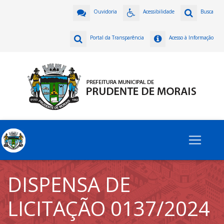
Ouvidoria
Acessibilidade
Busca
Portal da Transparência
Acesso à Informação
DISPENSA DE
LICITAÇÃO 0137/2024