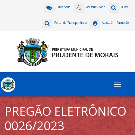
Ouvidoria
Acessibilidade
Busca
Portal da Transparência
Acesso à Informação
PREGÃO ELETRÔNICO
0026/2023