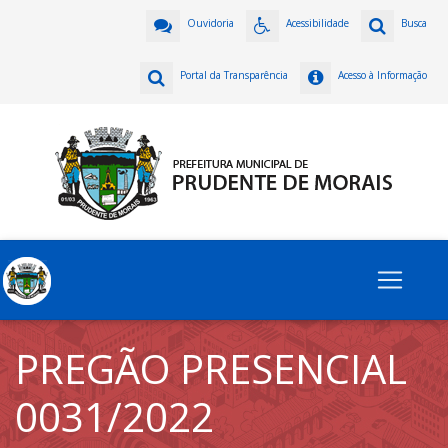
Ouvidoria
Acessibilidade
Busca
Portal da Transparência
Acesso à Informação
PREGÃO PRESENCIAL
0031/2022