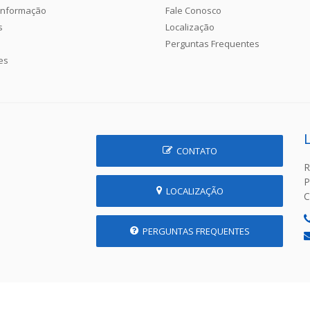
Informação
Fale Conosco
s
Localização
Perguntas Frequentes
es
CONTATO
R
P
LOCALIZAÇÃO
C
PERGUNTAS FREQUENTES