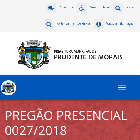
Ouvidoria
Acessibilidade
Busca
Portal da Transparência
Acesso à Informação
PREGÃO PRESENCIAL
0027/2018