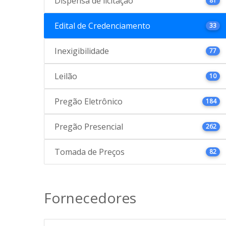
Dispensa de licitação
81
Edital de Credenciamento
33
Inexigibilidade
77
Leilão
10
Pregão Eletrônico
184
Pregão Presencial
262
Tomada de Preços
82
Fornecedores