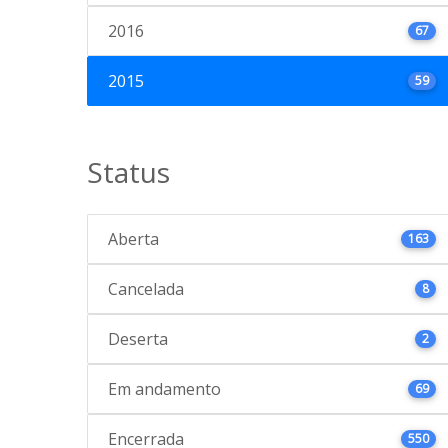
2016
67
2015
59
Status
Aberta
163
Cancelada
8
Deserta
2
Em andamento
69
Encerrada
550