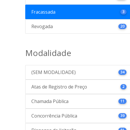
Fracassada
3
Revogada
20
Modalidade
(SEM MODALIDADE)
34
Atas de Registro de Preço
2
Chamada Pública
11
Concorrência Pública
39