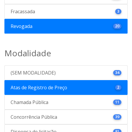
Fracassada
3
Revogada
20
Modalidade
(SEM MODALIDADE)
34
Atas de Registro de Preço
2
Chamada Pública
11
Concorrência Pública
39
Dispensa de licitação
81