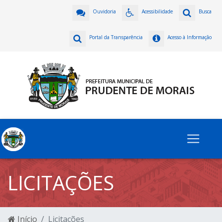
Ouvidoria
Acessibilidade
Busca
Portal da Transparência
Acesso à Informação
LICITAÇÕES
Início
Licitações