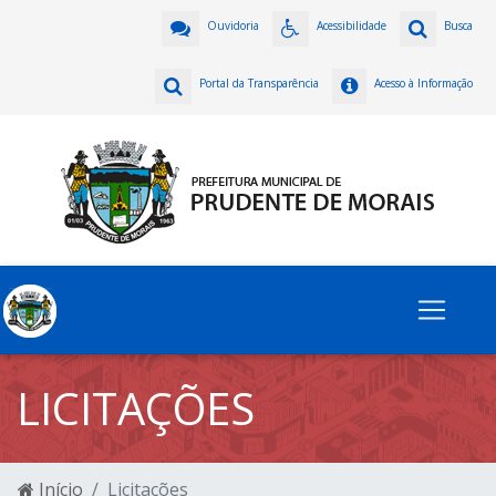
Ouvidoria
Acessibilidade
Busca
Portal da Transparência
Acesso à Informação
LICITAÇÕES
Início
Licitações