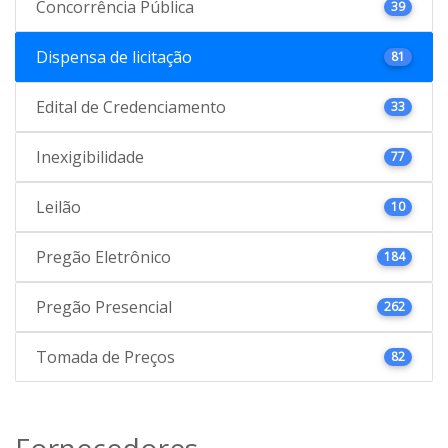
Concorrência Pública
39
Dispensa de licitação
81
Edital de Credenciamento
33
Inexigibilidade
77
Leilão
10
Pregão Eletrônico
184
Pregão Presencial
262
Tomada de Preços
82
Fornecedores