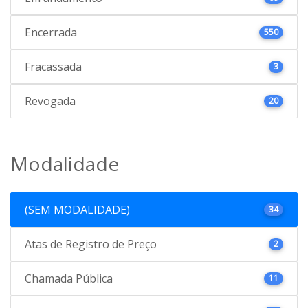
Encerrada
550
Fracassada
3
Revogada
20
Modalidade
(SEM MODALIDADE)
34
Atas de Registro de Preço
2
Chamada Pública
11