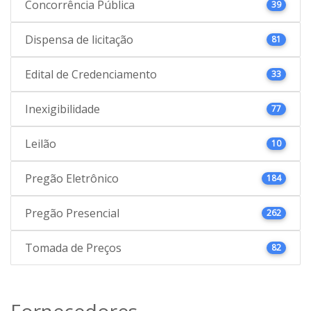
Concorrência Pública
39
Dispensa de licitação
81
Edital de Credenciamento
33
Inexigibilidade
77
Leilão
10
Pregão Eletrônico
184
Pregão Presencial
262
Tomada de Preços
82
Fornecedores