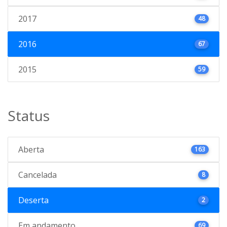
2017
48
2016
67
2015
59
Status
Aberta
163
Cancelada
8
Deserta
2
Em andamento
69