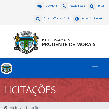
Ouvidoria
Acessibilidade
Busca
Portal da Transparência
Acesso à Informação
LICITAÇÕES
Início
Licitações