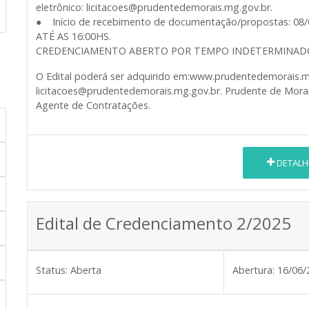
eletrônico: licitacoes@prudentedemorais.mg.gov.br.
● Início de recebimento de documentação/propostas: 08/
ATÉ AS 16:00HS.
CREDENCIAMENTO ABERTO POR TEMPO INDETERMINAD
O Edital poderá ser adquirido em:www.prudentedemorais.m
licitacoes@prudentedemorais.mg.gov.br. Prudente de Morai
Agente de Contratações.
DETALH
Edital de Credenciamento 2/2025
Status:
Aberta
Abertura:
16/06/