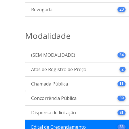
Revogada
20
Modalidade
(SEM MODALIDADE)
34
Atas de Registro de Preço
2
Chamada Pública
11
Concorrência Pública
39
Dispensa de licitação
81
Edital de Credenciamento
33