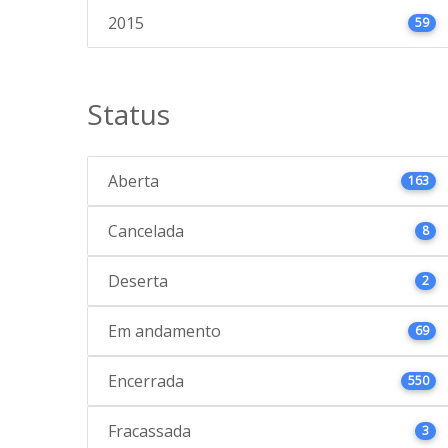
2015
59
Status
Aberta
163
Cancelada
8
Deserta
2
Em andamento
69
Encerrada
550
Fracassada
3