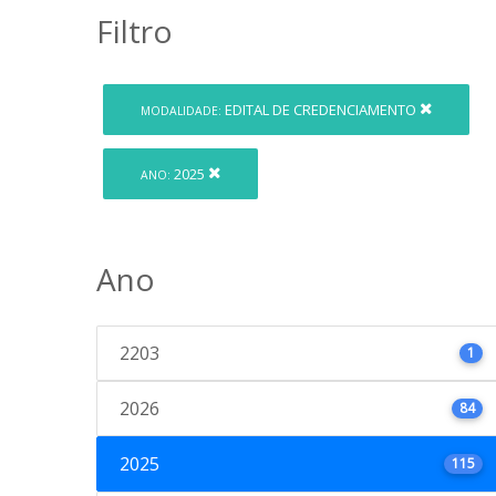
Filtro
EDITAL DE CREDENCIAMENTO
MODALIDADE:
2025
ANO:
Ano
2203
1
2026
84
2025
115