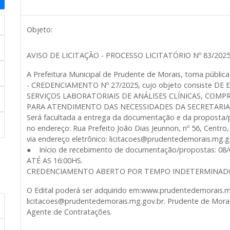
Objeto:
AVISO DE LICITAÇÃO - PROCESSO LICITATÓRIO Nº 83/202
A Prefeitura Municipal de Prudente de Morais, torna públ
- CREDENCIAMENTO Nº 27/2025, cujo objeto consiste D
SERVIÇOS LABORATORIAIS DE ANÁLISES CLÍNICAS, COMP
PARA ATENDIMENTO DAS NECESSIDADES DA SECRETARIA
Será facultada a entrega da documentação e da proposta/p
no endereço: Rua Prefeito João Dias Jeunnon, nº 56, Centr
via endereço eletrônico: licitacoes@prudentedemorais.mg.g
● Início de recebimento de documentação/propostas: 08/
ATÉ AS 16:00HS.
CREDENCIAMENTO ABERTO POR TEMPO INDETERMINAD
O Edital poderá ser adquirido em:www.prudentedemorais.m
licitacoes@prudentedemorais.mg.gov.br. Prudente de Morai
Agente de Contratações.