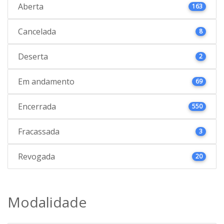
Aberta
163
Cancelada
8
Deserta
2
Em andamento
69
Encerrada
550
Fracassada
3
Revogada
20
Modalidade