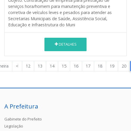
Objeto:
Contratação de empresa para prestação de
serviços hora/homem para manutenção preventiva e
corretiva de veículos leves e pesados para atender as
Secretarias Municipais de Saúde, Assistência Social,
Educação e Infraestrutura do Muni
DETALHES
meira
<
12
13
14
15
16
17
18
19
20
A Prefeitura
Gabinete do Prefeito
Legislação