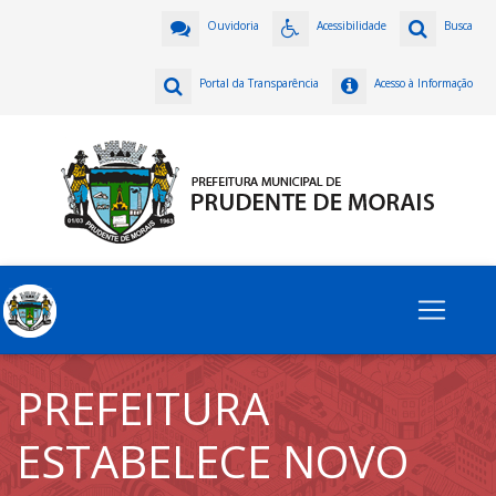
Ouvidoria
Acessibilidade
Busca
Portal da Transparência
Acesso à Informação
PREFEITURA
ESTABELECE NOVO