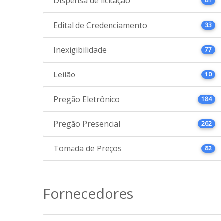
Dispensa de licitação
81
Edital de Credenciamento
33
Inexigibilidade
77
Leilão
10
Pregão Eletrônico
184
Pregão Presencial
262
Tomada de Preços
82
Fornecedores