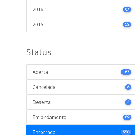
2016
67
2015
59
Status
Aberta
163
Cancelada
8
Deserta
2
Em andamento
69
Encerrada
550