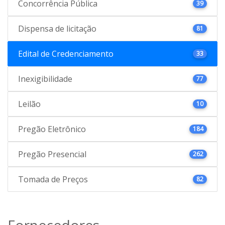
Concorrência Pública
39
Dispensa de licitação
81
Edital de Credenciamento
33
Inexigibilidade
77
Leilão
10
Pregão Eletrônico
184
Pregão Presencial
262
Tomada de Preços
82
Fornecedores