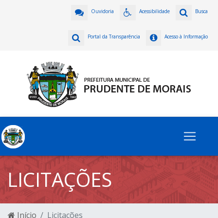
Ouvidoria
Acessibilidade
Busca
Portal da Transparência
Acesso à Informação
LICITAÇÕES
Início
Licitações