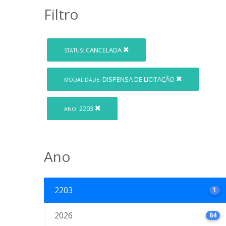
Filtro
CANCELADA
STATUS:
DISPENSA DE LICITAÇÃO
MODALIDADE:
2203
ANO:
Ano
2203
1
2026
84