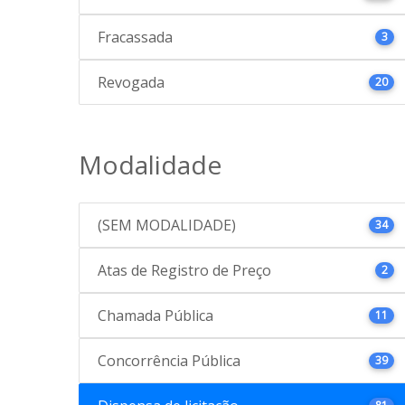
Fracassada
3
Revogada
20
Modalidade
(SEM MODALIDADE)
34
Atas de Registro de Preço
2
Chamada Pública
11
Concorrência Pública
39