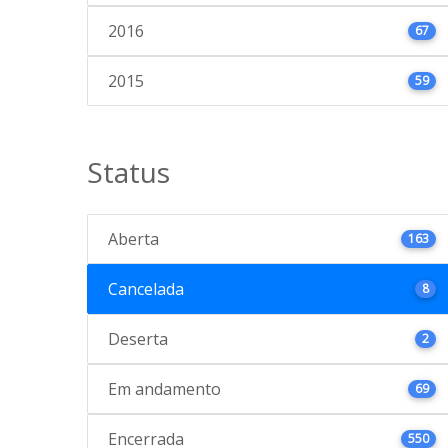
2016
67
2015
59
Status
Aberta
163
Cancelada
8
Deserta
2
Em andamento
69
Encerrada
550