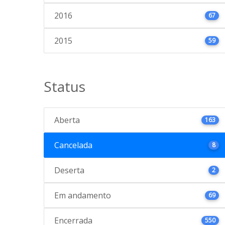
2016
67
2015
59
Status
Aberta
163
Cancelada
8
Deserta
2
Em andamento
69
Encerrada
550