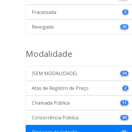
Fracassada
3
Revogada
20
Modalidade
(SEM MODALIDADE)
34
Atas de Registro de Preço
2
Chamada Pública
11
Concorrência Pública
39