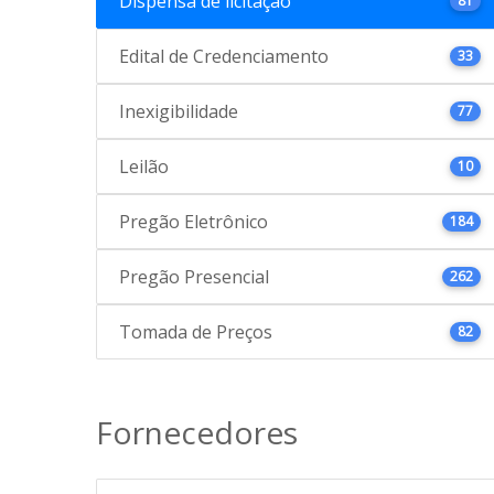
Dispensa de licitação
81
Edital de Credenciamento
33
Inexigibilidade
77
Leilão
10
Pregão Eletrônico
184
Pregão Presencial
262
Tomada de Preços
82
Fornecedores