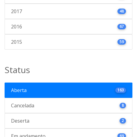
2017
48
2016
67
2015
59
Status
Aberta
163
Cancelada
8
Deserta
2
Em andamento
69