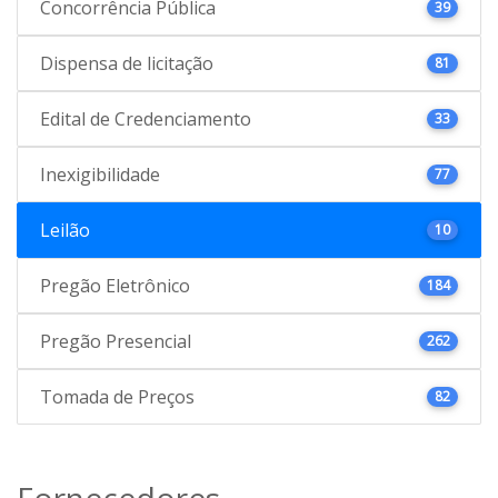
Concorrência Pública
39
Dispensa de licitação
81
Edital de Credenciamento
33
Inexigibilidade
77
Leilão
10
Pregão Eletrônico
184
Pregão Presencial
262
Tomada de Preços
82
Fornecedores