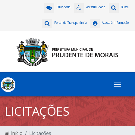
Ouvidoria
Acessibilidade
Busca
Portal da Transparência
Acesso à Informação
LICITAÇÕES
Início
Licitações