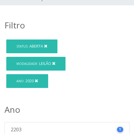
Filtro
ABERTA
STATUS:
LEILÃO
MODALIDADE:
2020
ANO:
Ano
2203
1