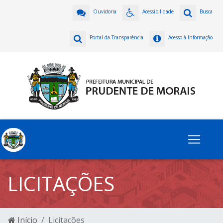
Ouvidoria
Acessibilidade
Busca
Portal da Transparência
Acesso à Informação
LICITAÇÕES
Início
Licitações