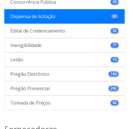
Concorrência Pública
39
Dispensa de licitação
81
Edital de Credenciamento
33
Inexigibilidade
77
Leilão
10
Pregão Eletrônico
184
Pregão Presencial
262
Tomada de Preços
82
Fornecedores