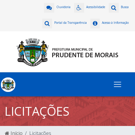
Ouvidoria
Acessibilidade
Busca
Portal da Transparência
Acesso à Informação
LICITAÇÕES
Início
Licitações