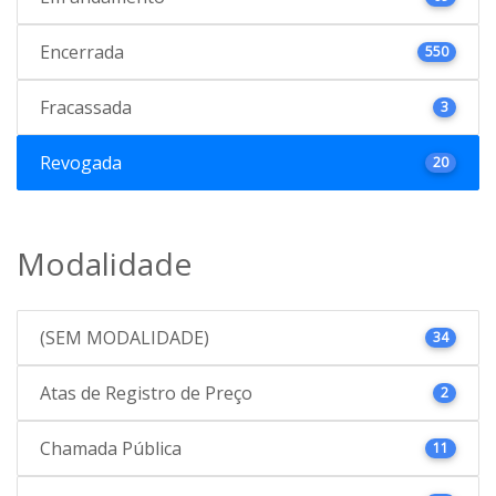
Encerrada
550
Fracassada
3
Revogada
20
Modalidade
(SEM MODALIDADE)
34
Atas de Registro de Preço
2
Chamada Pública
11