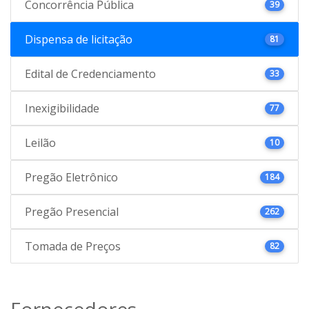
Concorrência Pública
39
Dispensa de licitação
81
Edital de Credenciamento
33
Inexigibilidade
77
Leilão
10
Pregão Eletrônico
184
Pregão Presencial
262
Tomada de Preços
82
Fornecedores